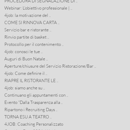
PROCEDURA DI SEGNALAZIONE DI ..
Webinar: L’obiettivo professionale | ..
4job: la motivazione del ..
COME SI RINNOVA CARTA ..
Servizio bar e ristorante ..
Rinvio partite di basket ..
Protocollo per il contenimento ..
4job: conosci le tue ..
Auguri di Buon Natale ..
Aperture/chiusure del Servizio Ristorazione/Bar ..
4job: Come definire il ..
RIAPRE IL RISTORANTE LE ..
4job: siamo anche su ..
Continuano gli appuntamenti con ..
Evento “Dalla Trasparenza alla ..
Ripartono i Recruiting Days ..
TORNA ESU A TEATRO ..
4JOB: Coaching Personalizzato