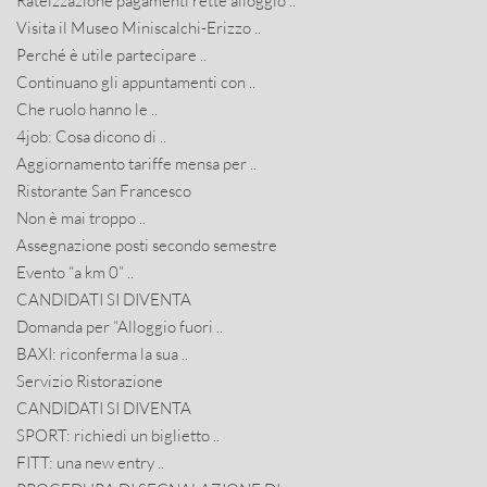
Rateizzazione pagamenti rette alloggio ..
Visita il Museo Miniscalchi-Erizzo ..
Perché è utile partecipare ..
Continuano gli appuntamenti con ..
Che ruolo hanno le ..
4job: Cosa dicono di ..
Aggiornamento tariffe mensa per ..
Ristorante San Francesco
Non è mai troppo ..
Assegnazione posti secondo semestre
Evento “a km 0” ..
CANDIDATI SI DIVENTA
Domanda per “Alloggio fuori ..
BAXI: riconferma la sua ..
Servizio Ristorazione
CANDIDATI SI DIVENTA
SPORT: richiedi un biglietto ..
FITT: una new entry ..