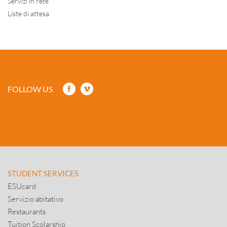
Servizi in rete
Liste di attesa
FOLLOW US
STUDENT SERVICES
ESUcard
Servizio abitativo
Restaurants
Tuition Scolarship