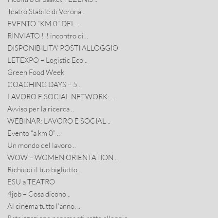
Teatro Stabile di Verona ..
EVENTO “KM 0” DEL ..
RINVIATO !!! incontro di ..
DISPONIBILITA’ POSTI ALLOGGIO
LETEXPO – Logistic Eco ..
Green Food Week
COACHING DAYS – 5 ..
LAVORO E SOCIAL NETWORK: ..
Avviso per la ricerca ..
WEBINAR: LAVORO E SOCIAL ..
Evento “a km 0” ..
Un mondo del lavoro ..
WOW – WOMEN ORIENTATION ..
Richiedi il tuo biglietto ..
ESU a TEATRO
4job – Cosa dicono ..
Al cinema tutto l’anno, ..