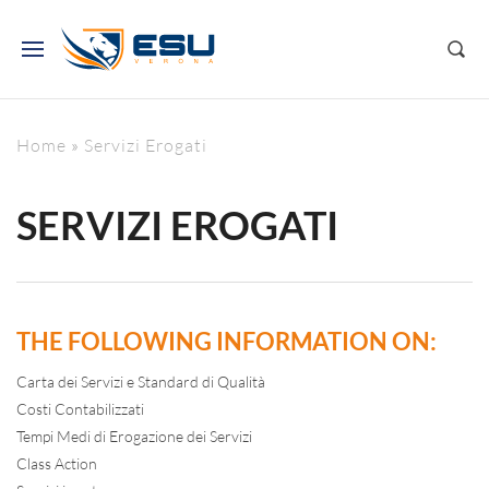
Home
»
Servizi Erogati
SERVIZI EROGATI
THE FOLLOWING INFORMATION ON:
Carta dei Servizi e Standard di Qualità
Costi Contabilizzati
Tempi Medi di Erogazione dei Servizi
Class Action