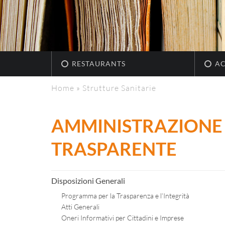
RESTAURANTS
A
Home
»
Strutture Sanitarie
AMMINISTRAZIONE
TRASPARENTE
Disposizioni Generali
Programma per la Trasparenza e l’Integrità
Atti Generali
Oneri Informativi per Cittadini e Imprese