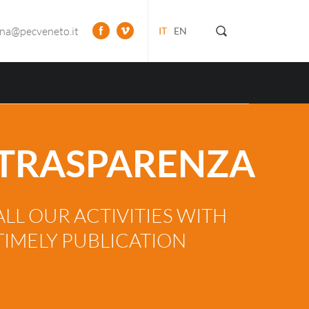
ona@pecveneto.it
IT
EN
TRASPARENZA
ALL OUR ACTIVITIES WITH
TIMELY PUBLICATION