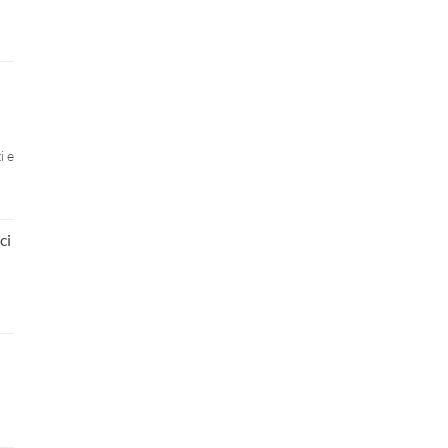
i e
ci