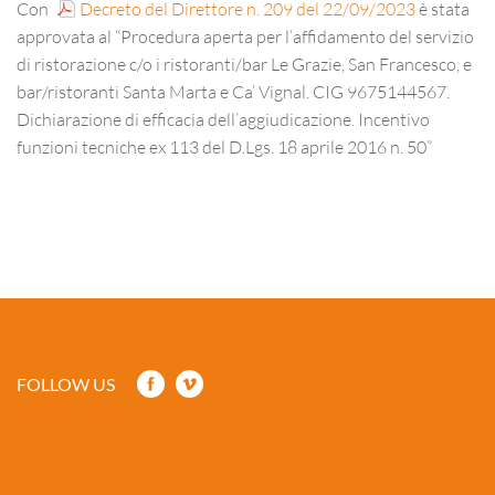
Con
Decreto del Direttore n. 209 del 22/09/2023
è stata
approvata al “Procedura aperta per l’affidamento del servizio
di ristorazione c/o i ristoranti/bar Le Grazie, San Francesco, e
bar/ristoranti Santa Marta e Ca’ Vignal. CIG 9675144567.
Dichiarazione di efficacia dell’aggiudicazione. Incentivo
funzioni tecniche ex 113 del D.Lgs. 18 aprile 2016 n. 50”
FOLLOW US