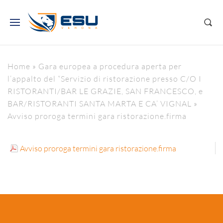
Home
»
Gara europea a procedura aperta per
l’appalto del “Servizio di ristorazione presso C/O I
RISTORANTI/BAR LE GRAZIE, SAN FRANCESCO, e
BAR/RISTORANTI SANTA MARTA E CA’ VIGNAL
»
Avviso proroga termini gara ristorazione.firma
Avviso proroga termini gara ristorazione.firma