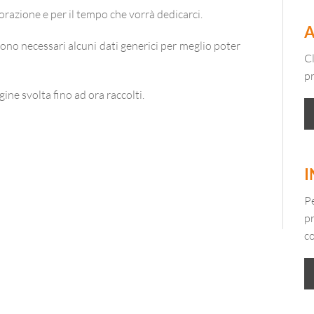
orazione e per il tempo che vorrà dedicarci.
A
ono necessari alcuni dati generici per meglio poter
Cl
p
gine svolta fino ad ora raccolti.
I
Pe
pr
co