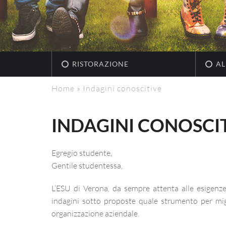
RISTORAZIONE
AL
Home
»
Indagini conoscitive
INDAGINI CONOSCI
Egregio studente,
Gentile studentessa,
L’ESU di Verona, da sempre attenta alle esigenze d
indagini sotto proposte quale strumento per migli
organizzazione aziendale.