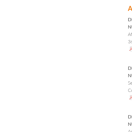
A
D
N
Af
3
in
d
D
N
Se
Co
pr
pu
28
D
d
N
d
A