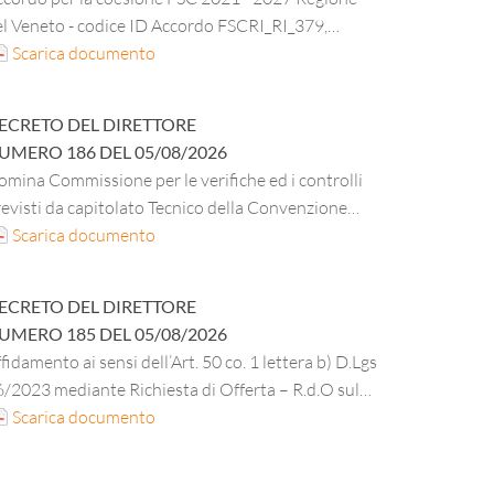
el Veneto - codice ID Accordo FSCRI_RI_379,
fferta di servizi abitativi e di ristorazione per gli
Scarica documento
udenti universitari - bando” – Progetto
qualificazione antisismica della Mensa Le Grazie di
ECRETO DEL DIRETTORE
orgo Roma (Verona) dell’ESU di Verona - CUP
UMERO
186
DEL
05/08/2026
35E18000290003. Registrazione impegno di spesa
mina Commissione per le verifiche ed i controlli
seguito aggiudicazione procedura negoziata ai
evisti da capitolato Tecnico della Convenzione
nsi art. 50 co. 1 lett. d) del D. Lgs. 36/2023. CUI
nsip FM4 – lotto 5 per l’affidamento di servizi
Scarica documento
01527330235202100002".
CIG B7867E3EB1L.
tegrati, gestionali ed operativi, da eseguirsi negli
quidazione IV Stato avanzamento lavori.
mobili adibiti prevalentemente ad uso ufficio, in
ECRETO DEL DIRETTORE
o a qualsiasi titolo alle Pubbliche Amministrazioni
UMERO
185
DEL
05/08/2026
IG MASTER 5651304397 CIG DERIVATO
fidamento ai sensi dell’Art. 50 co. 1 lettera b) D.Lgs
46350D6E – servizio di pulizia e disinfestazone di
/2023 mediante Richiesta di Offerta – R.d.O sul
i al Decreto del Direttore n. 150 del 25.06.2026
PA per la fornitura di materiale di cancelleria,
Scarica documento
rta in risme DPI e materiale vario di minuteria per
i uffici amministrativi dell’ESU per 36 mesi;