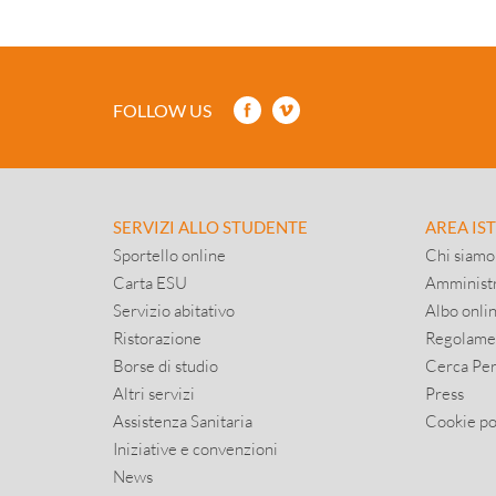
FOLLOW US
SERVIZI ALLO STUDENTE
AREA IS
Sportello online
Chi siamo
Carta ESU
Amministr
Servizio abitativo
Albo onli
Ristorazione
Regolame
Borse di studio
Cerca Pe
Altri servizi
Press
Assistenza Sanitaria
Cookie po
Iniziative e convenzioni
News