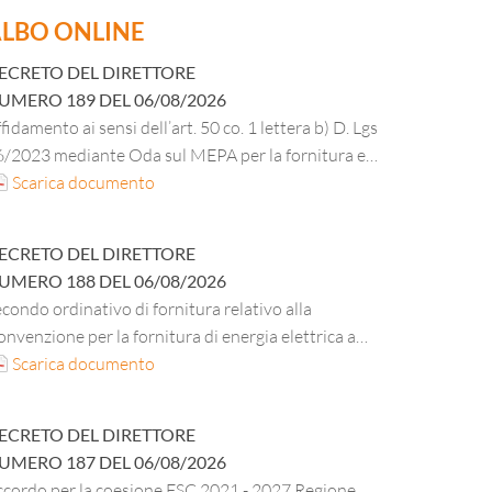
LBO ONLINE
ECRETO DEL DIRETTORE
UMERO
189
DEL
06/08/2026
fidamento ai sensi dell’art. 50 co. 1 lettera b) D. Lgs
6/2023 mediante Oda sul MEPA per la fornitura e
stallazione di apparati attivi di rete per la residenza
Scarica documento
i Via Mazza 47/49 Verona.
ECRETO DEL DIRETTORE
UMERO
188
DEL
06/08/2026
condo ordinativo di fornitura relativo alla
nvenzione per la fornitura di energia elettrica a
ezzo variabile e dei servizi connessi per le
Scarica documento
bbliche amministrazioni – “Energia Elettrica ID
80– lotto 5 – Veneto”, per la sede e le residenze
ECRETO DEL DIRETTORE
ell’ESU di Verona CIG master B2B780EAEA – CIG
UMERO
187
DEL
06/08/2026
erivato BB6E49852B.
ccordo per la coesione FSC 2021 - 2027 Regione