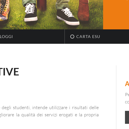
LOGGI
CARTA ESU
TIVE
Pe
c
egli studenti, intende utilizzare i risultati delle
orare la qualità dei servizi erogati e la propria