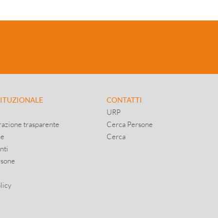
TITUZIONALE
CONTATTI
URP
azione trasparente
Cerca Persone
ne
Cerca
nti
rsone
licy