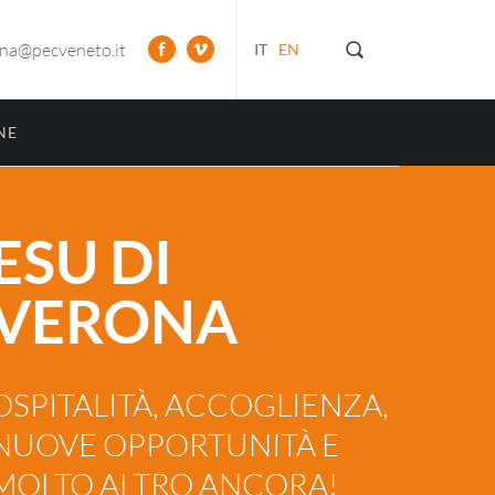
ona@pecveneto.it
IT
EN
NE
ESU DI
VERONA
OSPITALITÀ, ACCOGLIENZA,
NUOVE OPPORTUNITÀ E
MOLTO ALTRO ANCORA!