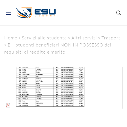
Home
»
Servizi allo studente
»
Altri servizi
»
Trasporti
»
B – studenti beneficiari NON IN POSSESSO dei
requisiti di reddito e merito