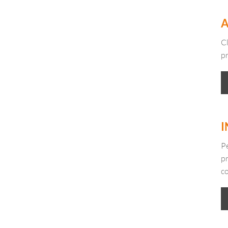
A
Cl
p
I
Pe
pr
co