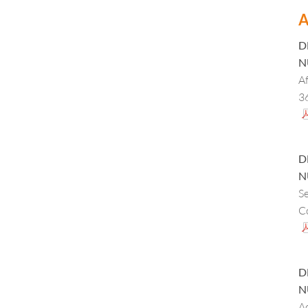
A
D
N
Af
3
in
d
D
N
Se
Co
pr
pu
28
D
d
N
d
A