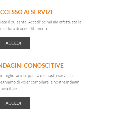
CCESSO AI SERVIZI
icca il pulsante 'Accedi' se hai già effettuato la
rocedura di accreditamento:
ACCEDI
NDAGINI CONOSCITIVE
r migliorare la qualità dei nostri servizi la
eghiamo di voler compilare le nostre indagini
noscitive.
ACCEDI