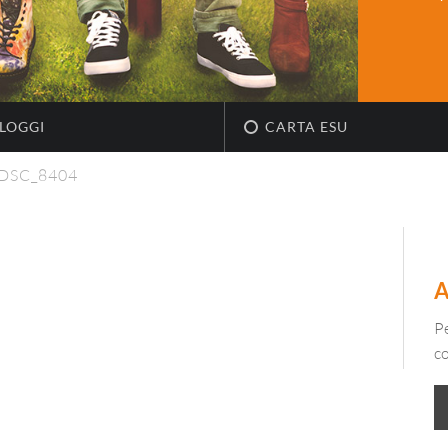
LOGGI
CARTA ESU
DSC_8404
Pe
c