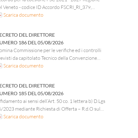
el Veneto - codice ID Accordo FSCRI_RI_379,
fferta di servizi abitativi e di ristorazione per gli
Scarica documento
udenti universitari - bando” – Progetto
qualificazione antisismica della Mensa Le Grazie di
ECRETO DEL DIRETTORE
orgo Roma (Verona) dell’ESU di Verona - CUP
UMERO
186
DEL
05/08/2026
35E18000290003. Registrazione impegno di spesa
mina Commissione per le verifiche ed i controlli
seguito aggiudicazione procedura negoziata ai
evisti da capitolato Tecnico della Convenzione
nsi art. 50 co. 1 lett. d) del D. Lgs. 36/2023. CUI
nsip FM4 – lotto 5 per l’affidamento di servizi
Scarica documento
01527330235202100002".
CIG B7867E3EB1L.
tegrati, gestionali ed operativi, da eseguirsi negli
quidazione IV Stato avanzamento lavori.
mobili adibiti prevalentemente ad uso ufficio, in
ECRETO DEL DIRETTORE
o a qualsiasi titolo alle Pubbliche Amministrazioni
UMERO
185
DEL
05/08/2026
IG MASTER 5651304397 CIG DERIVATO
fidamento ai sensi dell’Art. 50 co. 1 lettera b) D.Lgs
46350D6E – servizio di pulizia e disinfestazone di
/2023 mediante Richiesta di Offerta – R.d.O sul
i al Decreto del Direttore n. 150 del 25.06.2026
PA per la fornitura di materiale di cancelleria,
Scarica documento
rta in risme DPI e materiale vario di minuteria per
i uffici amministrativi dell’ESU per 36 mesi;