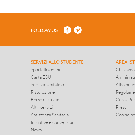
FOLLOW US
SERVIZI ALLO STUDENTE
AREA IS
Sportello online
Chi siamo
Carta ESU
Amministr
Servizio abitativo
Albo onli
Ristorazione
Regolame
Borse di studio
Cerca Pe
Altri servizi
Press
Assistenza Sanitaria
Cookie po
Iniziative e convenzioni
News