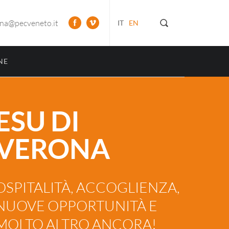
ona@pecveneto.it
IT
EN
NE
ESU DI
VERONA
OSPITALITÀ, ACCOGLIENZA,
NUOVE OPPORTUNITÀ E
MOLTO ALTRO ANCORA!