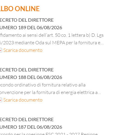
LBO ONLINE
ECRETO DEL DIRETTORE
UMERO
189
DEL
06/08/2026
fidamento ai sensi dell’art. 50 co. 1 lettera b) D. Lgs
6/2023 mediante Oda sul MEPA per la fornitura e
stallazione di apparati attivi di rete per la residenza
Scarica documento
i Via Mazza 47/49 Verona.
ECRETO DEL DIRETTORE
UMERO
188
DEL
06/08/2026
condo ordinativo di fornitura relativo alla
nvenzione per la fornitura di energia elettrica a
ezzo variabile e dei servizi connessi per le
Scarica documento
bbliche amministrazioni – “Energia Elettrica ID
80– lotto 5 – Veneto”, per la sede e le residenze
ECRETO DEL DIRETTORE
ell’ESU di Verona CIG master B2B780EAEA – CIG
UMERO
187
DEL
06/08/2026
erivato BB6E49852B.
ccordo per la coesione FSC 2021 - 2027 Regione