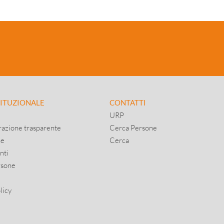
TITUZIONALE
CONTATTI
URP
azione trasparente
Cerca Persone
ne
Cerca
nti
rsone
licy