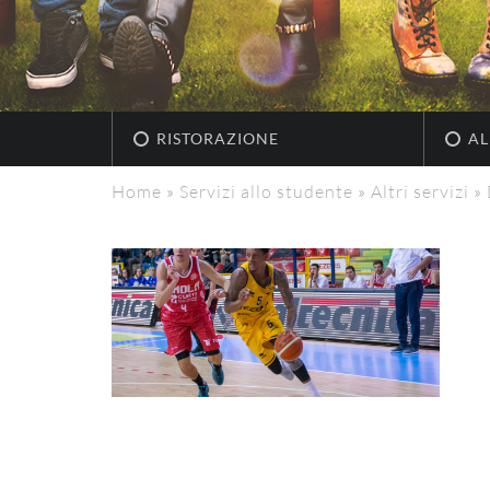
RISTORAZIONE
AL
Home
»
Servizi allo studente
»
Altri servizi
»