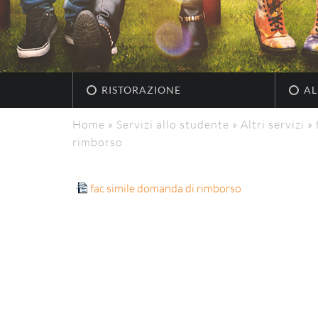
RISTORAZIONE
AL
Home
»
Servizi allo studente
»
Altri servizi
»
rimborso
fac simile domanda di rimborso