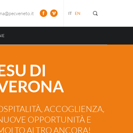
ona@pecveneto.it
IT
EN
NE
ESU DI
VERONA
OSPITALITÀ, ACCOGLIENZA,
NUOVE OPPORTUNITÀ E
MOLTO ALTRO ANCORA!