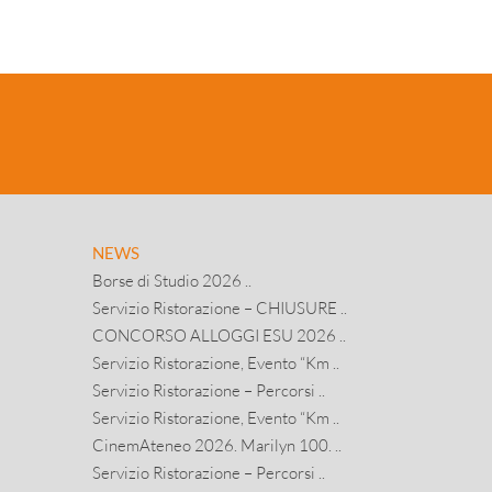
nnessi per le pubbliche amministrazioni – “Energia
ettrica 22– lotto 5 – Veneto”, per la sede e le
sidenze dell’ESU di Verona per il periodo
1.06.2025 - 31.05.2026. CIG B6C124E69B.
NEWS
Borse di Studio 2026 ..
Servizio Ristorazione – CHIUSURE ..
CONCORSO ALLOGGI ESU 2026 ..
Servizio Ristorazione, Evento “Km ..
Servizio Ristorazione – Percorsi ..
Servizio Ristorazione, Evento “Km ..
CinemAteneo 2026. Marilyn 100. ..
Servizio Ristorazione – Percorsi ..