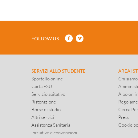
FOLLOW US
SERVIZI ALLO STUDENTE
AREA IS
Sportello online
Chi siamo
Carta ESU
Amministr
Servizio abitativo
Albo onli
Ristorazione
Regolame
Borse di studio
Cerca Pe
Altri servizi
Press
Assistenza Sanitaria
Cookie po
Iniziative e convenzioni