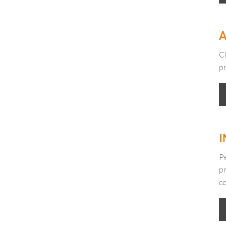
A
Cl
p
I
Pe
pr
co