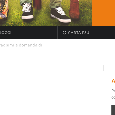
LOGGI
CARTA ESU
fac simile domanda di
Pe
c