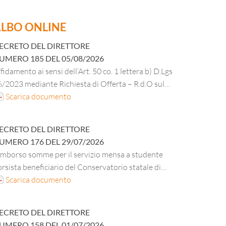
LBO ONLINE
ECRETO DEL DIRETTORE
UMERO
185
DEL
05/08/2026
fidamento ai sensi dell’Art. 50 co. 1 lettera b) D.Lgs
/2023 mediante Richiesta di Offerta – R.d.O sul
PA per la fornitura di materiale di cancelleria,
Scarica documento
rta in risme DPI e materiale vario di minuteria per
i uffici amministrativi dell’ESU per 36 mesi;
ECRETO DEL DIRETTORE
UMERO
176
DEL
29/07/2026
imborso somme per il servizio mensa a studente
rsista beneficiario del Conservatorio statale di
sica “E. F. Dall’Abaco” di Verona A.A. 2025/2026.
Scarica documento
ECRETO DEL DIRETTORE
UMERO
158
DEL
01/07/2026