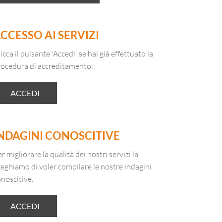
CCESSO AI SERVIZI
icca il pulsante 'Accedi' se hai già effettuato la
rocedura di accreditamento:
ACCEDI
NDAGINI CONOSCITIVE
r migliorare la qualità dei nostri servizi la
eghiamo di voler compilare le nostre indagini
noscitive.
ACCEDI