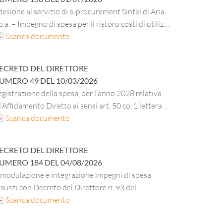
esione al servizio di e-procurement Sintel di Aria
p.a. – Impegno di spesa per il ristoro costi di utilizzo
nno 2026.
Scarica documento
ECRETO DEL DIRETTORE
UMERO
49
DEL
10/03/2026
gistrazione della spesa, per l’anno 2028 relativa
l’Affidamento Diretto ai sensi art. 50 co. 1 lettera b)
 Lgs. 36/2023, del servizio di analisi autocontrollo
Scarica documento
lle materie prime, semilavorati e prodotti finiti
lative ai pasti erogati nelle Mense dell’ESU di
ECRETO DEL DIRETTORE
erona – periodo 01.06.2025 – 31.05.2031. CIG
UMERO
184
DEL
04/08/2026
62013CC2E.
imodulazione e integrazione impegni di spesa
sunti con Decreto del Direttore n. 93 del
2.05.2025 ad oggetto “Convenzione per la fornitura
Scarica documento
 energia elettrica a prezzo variabile e dei servizi