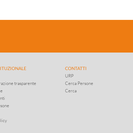
co
El
re
0
TITUZIONALE
CONTATTI
URP
azione trasparente
Cerca Persone
ne
Cerca
nti
rsone
licy