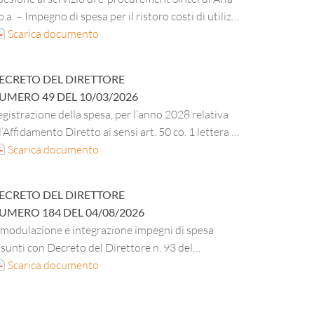
p.a. – Impegno di spesa per il ristoro costi di utilizzo
nno 2026.
Scarica documento
ECRETO DEL DIRETTORE
UMERO
49
DEL
10/03/2026
gistrazione della spesa, per l’anno 2028 relativa
l’Affidamento Diretto ai sensi art. 50 co. 1 lettera b)
 Lgs. 36/2023, del servizio di analisi autocontrollo
Scarica documento
lle materie prime, semilavorati e prodotti finiti
lative ai pasti erogati nelle Mense dell’ESU di
ECRETO DEL DIRETTORE
erona – periodo 01.06.2025 – 31.05.2031. CIG
UMERO
184
DEL
04/08/2026
62013CC2E.
imodulazione e integrazione impegni di spesa
sunti con Decreto del Direttore n. 93 del
2.05.2025 ad oggetto “Convenzione per la fornitura
Scarica documento
 energia elettrica a prezzo variabile e dei servizi
nnessi per le pubbliche amministrazioni – “Energia