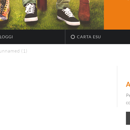
LOGGI
CARTA ESU
unnamed (1)
Pe
c