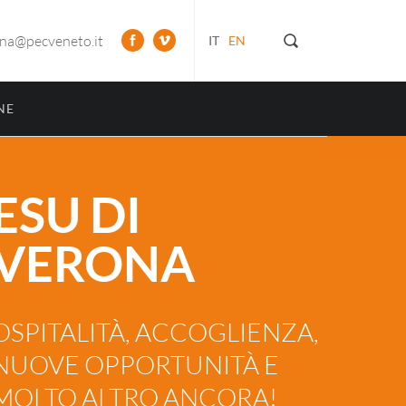
ona@pecveneto.it
IT
EN
NE
ESU DI
VERONA
OSPITALITÀ, ACCOGLIENZA,
NUOVE OPPORTUNITÀ E
MOLTO ALTRO ANCORA!