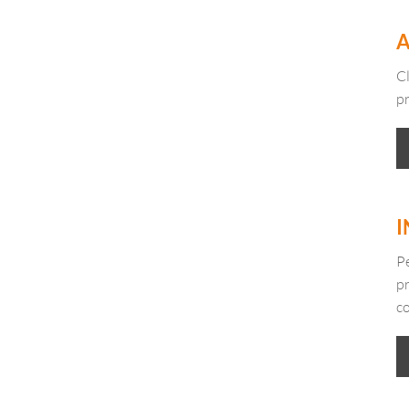
A
Cl
p
I
Pe
pr
co