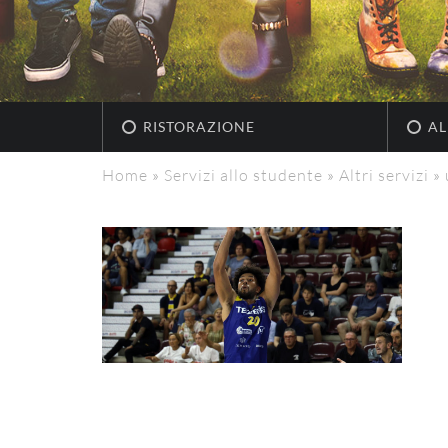
RISTORAZIONE
AL
Home
»
Servizi allo studente
»
Altri servizi
»