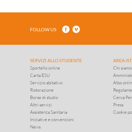
FOLLOW US
SERVIZI ALLO STUDENTE
AREA IS
Sportello online
Chi siamo
Carta ESU
Amministr
Servizio abitativo
Albo onli
Ristorazione
Regolame
Borse di studio
Cerca Pe
Altri servizi
Press
Assistenza Sanitaria
Cookie po
Iniziative e convenzioni
News