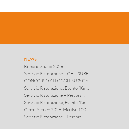
ettrica 22– lotto 5 – Veneto”, per la sede e le
sidenze dell’ESU di Verona per il periodo
1.06.2025 - 31.05.2026. CIG B6C124E69B.
NEWS
Borse di Studio 2026 ..
Servizio Ristorazione – CHIUSURE ..
CONCORSO ALLOGGI ESU 2026 ..
Servizio Ristorazione, Evento “Km ..
Servizio Ristorazione – Percorsi ..
Servizio Ristorazione, Evento “Km ..
CinemAteneo 2026. Marilyn 100. ..
Servizio Ristorazione – Percorsi ..