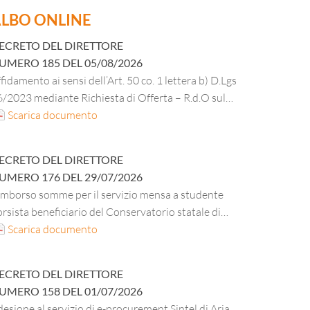
LBO ONLINE
ECRETO DEL DIRETTORE
UMERO
185
DEL
05/08/2026
fidamento ai sensi dell’Art. 50 co. 1 lettera b) D.Lgs
/2023 mediante Richiesta di Offerta – R.d.O sul
PA per la fornitura di materiale di cancelleria,
Scarica documento
rta in risme DPI e materiale vario di minuteria per
i uffici amministrativi dell’ESU per 36 mesi;
ECRETO DEL DIRETTORE
UMERO
176
DEL
29/07/2026
imborso somme per il servizio mensa a studente
rsista beneficiario del Conservatorio statale di
sica “E. F. Dall’Abaco” di Verona A.A. 2025/2026.
Scarica documento
ECRETO DEL DIRETTORE
UMERO
158
DEL
01/07/2026
esione al servizio di e-procurement Sintel di Aria