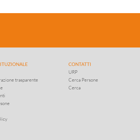
El
re
0
TITUZIONALE
CONTATTI
URP
azione trasparente
Cerca Persone
ne
Cerca
nti
rsone
licy