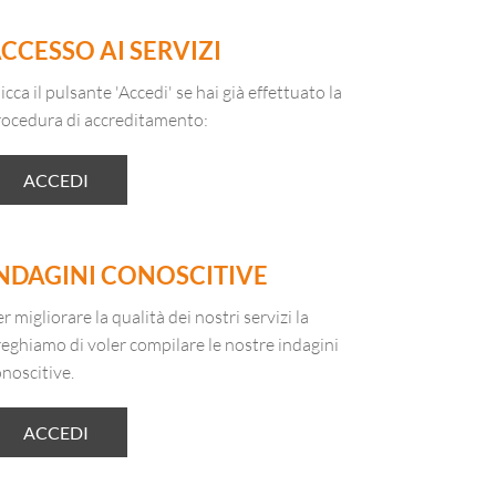
CCESSO AI SERVIZI
icca il pulsante 'Accedi' se hai già effettuato la
rocedura di accreditamento:
ACCEDI
NDAGINI CONOSCITIVE
r migliorare la qualità dei nostri servizi la
eghiamo di voler compilare le nostre indagini
noscitive.
ACCEDI