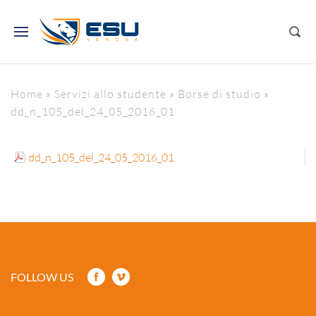
Home
»
Servizi allo studente
»
Borse di studio
»
dd_n_105_del_24_05_2016_01
dd_n_105_del_24_05_2016_01
FOLLOW US