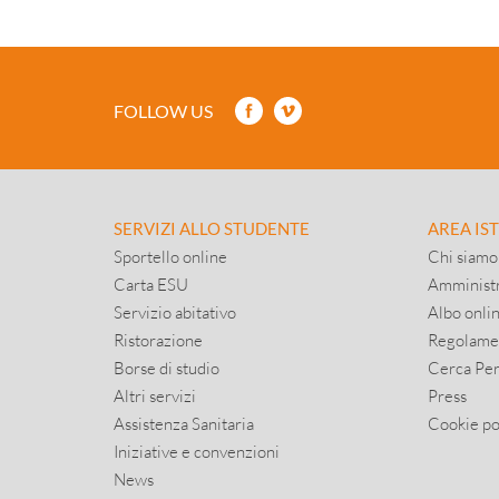
FOLLOW US
SERVIZI ALLO STUDENTE
AREA IS
Sportello online
Chi siamo
Carta ESU
Amministr
Servizio abitativo
Albo onli
Ristorazione
Regolame
Borse di studio
Cerca Pe
Altri servizi
Press
Assistenza Sanitaria
Cookie po
Iniziative e convenzioni
News