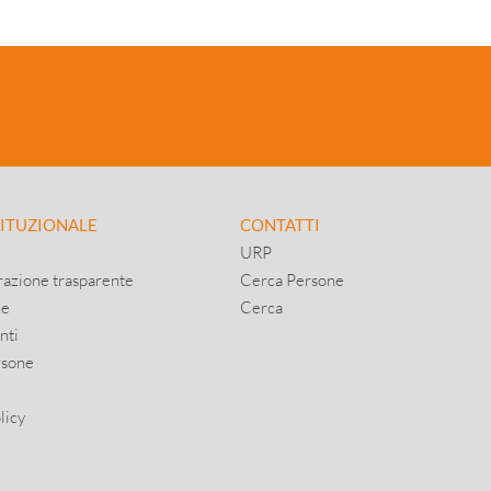
TITUZIONALE
CONTATTI
URP
azione trasparente
Cerca Persone
ne
Cerca
nti
rsone
licy