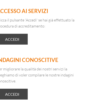
CCESSO AI SERVIZI
icca il pulsante 'Accedi' se hai già effettuato la
rocedura di accreditamento:
ACCEDI
NDAGINI CONOSCITIVE
r migliorare la qualità dei nostri servizi la
eghiamo di voler compilare le nostre indagini
noscitive.
ACCEDI