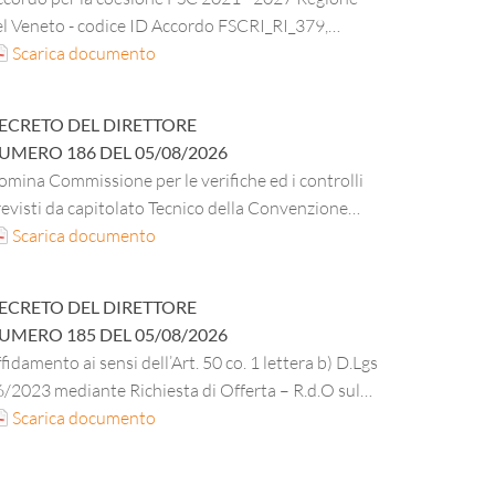
el Veneto - codice ID Accordo FSCRI_RI_379,
fferta di servizi abitativi e di ristorazione per gli
Scarica documento
udenti universitari - bando” – Progetto
qualificazione antisismica della Mensa Le Grazie di
ECRETO DEL DIRETTORE
orgo Roma (Verona) dell’ESU di Verona - CUP
UMERO
186
DEL
05/08/2026
35E18000290003. Registrazione impegno di spesa
mina Commissione per le verifiche ed i controlli
seguito aggiudicazione procedura negoziata ai
evisti da capitolato Tecnico della Convenzione
nsi art. 50 co. 1 lett. d) del D. Lgs. 36/2023. CUI
nsip FM4 – lotto 5 per l’affidamento di servizi
Scarica documento
01527330235202100002".
CIG B7867E3EB1L.
tegrati, gestionali ed operativi, da eseguirsi negli
quidazione IV Stato avanzamento lavori.
mobili adibiti prevalentemente ad uso ufficio, in
ECRETO DEL DIRETTORE
o a qualsiasi titolo alle Pubbliche Amministrazioni
UMERO
185
DEL
05/08/2026
IG MASTER 5651304397 CIG DERIVATO
fidamento ai sensi dell’Art. 50 co. 1 lettera b) D.Lgs
46350D6E – servizio di pulizia e disinfestazone di
/2023 mediante Richiesta di Offerta – R.d.O sul
i al Decreto del Direttore n. 150 del 25.06.2026
PA per la fornitura di materiale di cancelleria,
Scarica documento
rta in risme DPI e materiale vario di minuteria per
i uffici amministrativi dell’ESU per 36 mesi;