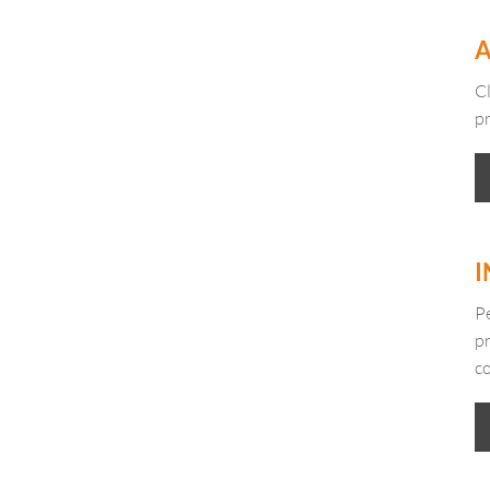
A
Cl
p
I
Pe
pr
co