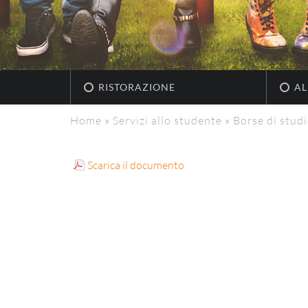
RISTORAZIONE
AL
Home
»
Servizi allo studente
»
Borse di stud
Scarica il documento