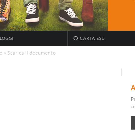
LOGGI
CARTA ESU
io
»
Scarica il documento
Pe
c