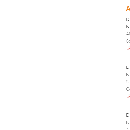
A
D
N
Af
3
in
d
D
N
Se
Co
pr
pu
28
D
d
N
d
A