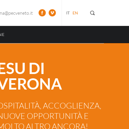
ona@pecveneto.it
IT
EN
NE
ESU DI
VERONA
OSPITALITÀ, ACCOGLIENZA,
NUOVE OPPORTUNITÀ E
MOLTO ALTRO ANCORA!