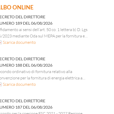
LBO ONLINE
ECRETO DEL DIRETTORE
UMERO
189
DEL
06/08/2026
fidamento ai sensi dell’art. 50 co. 1 lettera b) D. Lgs
6/2023 mediante Oda sul MEPA per la fornitura e
stallazione di apparati attivi di rete per la residenza
Scarica documento
i Via Mazza 47/49 Verona.
ECRETO DEL DIRETTORE
UMERO
188
DEL
06/08/2026
condo ordinativo di fornitura relativo alla
nvenzione per la fornitura di energia elettrica a
ezzo variabile e dei servizi connessi per le
Scarica documento
bbliche amministrazioni – “Energia Elettrica ID
80– lotto 5 – Veneto”, per la sede e le residenze
ECRETO DEL DIRETTORE
ell’ESU di Verona CIG master B2B780EAEA – CIG
UMERO
187
DEL
06/08/2026
erivato BB6E49852B.
ccordo per la coesione FSC 2021 - 2027 Regione