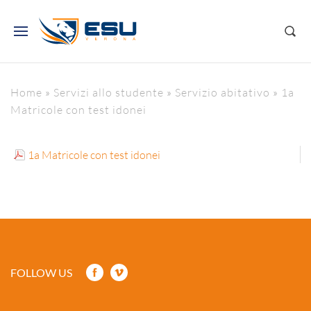
Home
»
Servizi allo studente
»
Servizio abitativo
»
1a
Matricole con test idonei
1a Matricole con test idonei
FOLLOW US