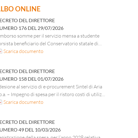
LBO ONLINE
ECRETO DEL DIRETTORE
UMERO
176
DEL
29/07/2026
imborso somme per il servizio mensa a studente
rsista beneficiario del Conservatorio statale di
sica “E. F. Dall’Abaco” di Verona A.A. 2025/2026.
Scarica documento
ECRETO DEL DIRETTORE
UMERO
158
DEL
01/07/2026
esione al servizio di e-procurement Sintel di Aria
p.a. – Impegno di spesa per il ristoro costi di utilizzo
nno 2026.
Scarica documento
ECRETO DEL DIRETTORE
UMERO
49
DEL
10/03/2026
gistrazione della spesa, per l’anno 2028 relativa