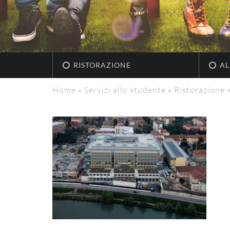
RISTORAZIONE
AL
Home
»
Servizi allo studente
»
Ristorazione