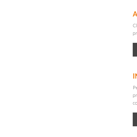
A
Cl
p
I
Pe
pr
co