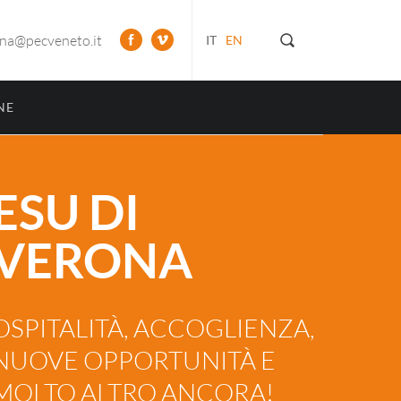
ona@pecveneto.it
IT
EN
NE
ESU DI
VERONA
OSPITALITÀ, ACCOGLIENZA,
NUOVE OPPORTUNITÀ E
MOLTO ALTRO ANCORA!