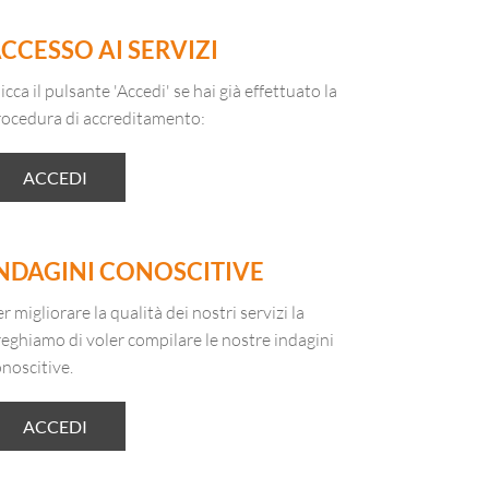
CCESSO AI SERVIZI
icca il pulsante 'Accedi' se hai già effettuato la
rocedura di accreditamento:
ACCEDI
NDAGINI CONOSCITIVE
r migliorare la qualità dei nostri servizi la
eghiamo di voler compilare le nostre indagini
noscitive.
ACCEDI