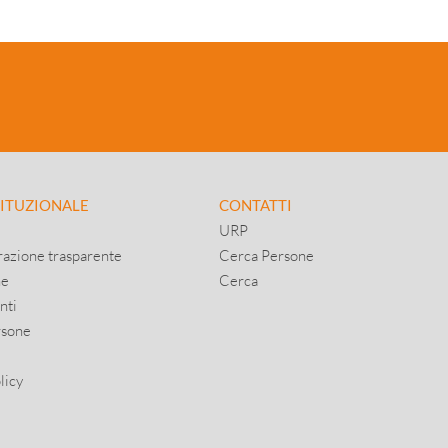
TITUZIONALE
CONTATTI
URP
azione trasparente
Cerca Persone
ne
Cerca
nti
rsone
licy