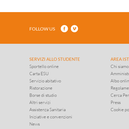
FOLLOW US
SERVIZI ALLO STUDENTE
AREA IS
Sportello online
Chi siamo
Carta ESU
Amministr
Servizio abitativo
Albo onli
Ristorazione
Regolame
Borse di studio
Cerca Pe
Altri servizi
Press
Assistenza Sanitaria
Cookie po
Iniziative e convenzioni
News