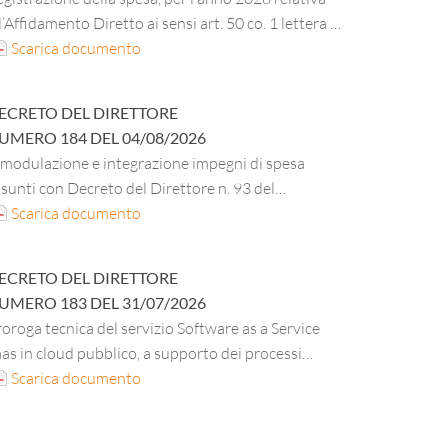
l’Affidamento Diretto ai sensi art. 50 co. 1 lettera b)
 Lgs. 36/2023, del servizio di analisi autocontrollo
Scarica documento
lle materie prime, semilavorati e prodotti finiti
lative ai pasti erogati nelle Mense dell’ESU di
ECRETO DEL DIRETTORE
erona – periodo 01.06.2025 – 31.05.2031. CIG
UMERO
184
DEL
04/08/2026
62013CC2E.
imodulazione e integrazione impegni di spesa
sunti con Decreto del Direttore n. 93 del
2.05.2025 ad oggetto “Convenzione per la fornitura
Scarica documento
 energia elettrica a prezzo variabile e dei servizi
nnessi per le pubbliche amministrazioni – “Energia
ECRETO DEL DIRETTORE
ettrica 22– lotto 5 – Veneto”, per la sede e le
UMERO
183
DEL
31/07/2026
sidenze dell’ESU di Verona per il periodo
oroga tecnica del servizio Software as a Service
1.06.2025 - 31.05.2026. CIG B6C124E69B.
as in cloud pubblico, a supporto dei processi
iendali per il Diritto allo Studio Universitario per il
Scarica documento
eriodo 01.08.2026 – 30.09.2026 - Decreto del
rettore n. 232 del 28.10.2025