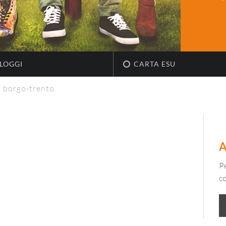
LOGGI
CARTA ESU
»
borgo-trento
Pe
c