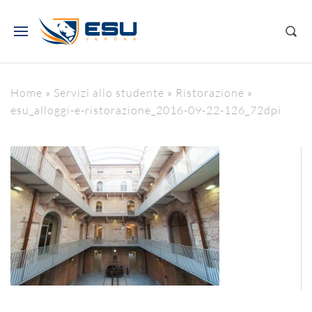
Home
»
Servizi allo studente
»
Ristorazione
»
esu_alloggi-e-ristorazione_2016-09-22-126_72dpi