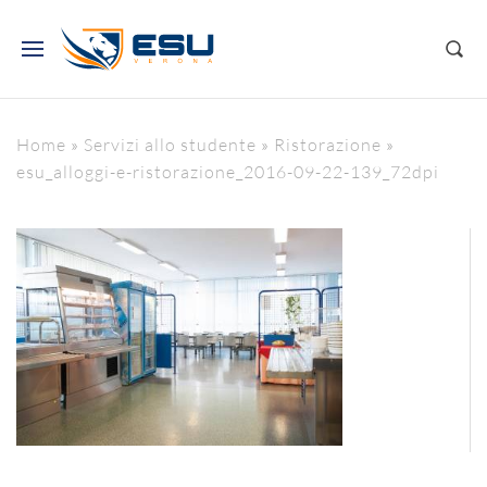
Home
»
Servizi allo studente
»
Ristorazione
»
esu_alloggi-e-ristorazione_2016-09-22-139_72dpi